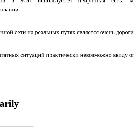
ов в БОП используется нейронная сеть, ко
ровании
нной сети на реальных путях является очень дорог
татных ситуаций практически невозможно ввиду о