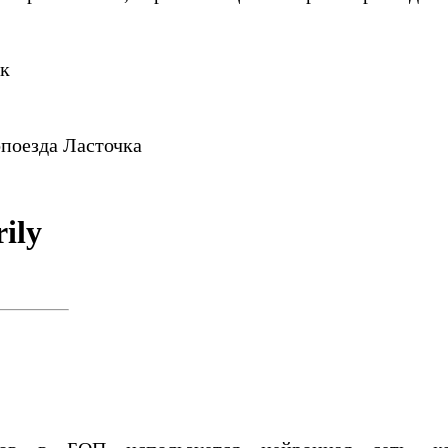
к
опоезда Ласточка