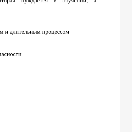
торая нуждается в обучении, а
им и длительным процессом
пасности