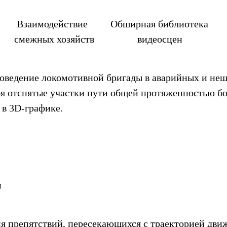
Обширная библиотека
йств видеосцен
оведение локомотивной бригады в аварийных и неш
я отснятые участки пути общей протяженностью бо
 в 3D-графике.
и
 препятствий, пересекающихся с траекторией дви