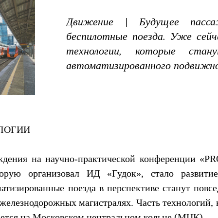
Движение | Будущее пасса
беспилотные поезда. Уже сейч
технологии, которые стан
автоматизированного подвижно
ЛОГИИ
ждения на научно-практической конференции «PR
торую организовал ИД «Гудок», стало развитие
атизированные поезда в перспективе станут повсе
железнодорожных магистралях. Часть технологий, к
ается на Московском центральном кольце (МЦК).