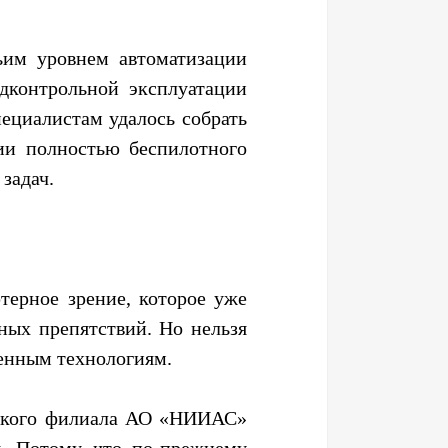
ьим уровнем автоматизации
дконтрольной эксплуатации
специалистам удалось собрать
ии полностью беспилотного
задач.
терное зрение, которое уже
ных препятствий. Но нельзя
менным технологиям.
ргского филиала АО «НИИАС»
я. Потому что по-прежнему