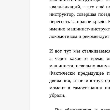
квалификаций, – это ещё н
инструктор, совершая поез
пересесть за правое крыло. 
именно машинист-инструкт
локомотивом и рекомендует 
И вот тут мы сталкиваемс
а через какое-то время 
машиниста, невольно вынуж
Фактически предыдущее п
движения, а не инструкто
момент в само­сознании и
убрали.
– Вы обмолвились о едва