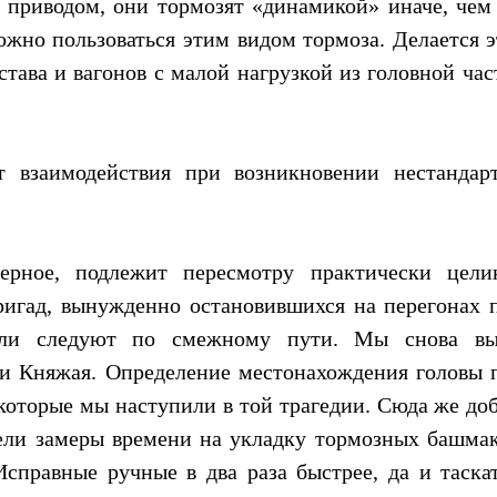
приводом, они тормозят «динамикой» иначе, чем
ожно пользоваться этим видом тормоза. Делается 
тава и вагонов с малой нагрузкой из головной час
т взаимодействия при возникновении нестанда
верное, подлежит пересмотру практически цели
ригад, вынужденно остановившихся на перегонах по
ли следуют по смежному пути. Мы снова вы
и Княжая. Определение местонахождения головы п
а которые мы наступили в той трагедии. Сюда же д
ли замеры времени на укладку тормозных башмак
Исправные ручные в два раза быстрее, да и таска