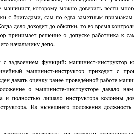
е машинист, которому можно доверить вести мно
дки с бригадами, сам по едва заметным признакам 
Когда дело доходит до обкатки, то во время контр
ор принимает решение о допуске работника к са
его начальнику депо.
я с задвоением функций: машинист-инструктор к
линейный машинист-инструктор приходит с пров
ден давать оценку ранее проведённой работе маши
оложение о машинисте-инструкторе давало нам 
ра и полностью лишало инструктора колонны дов
нструктора. Из нынешнего положения должность
 заметных признаках, по которым машинист-ин