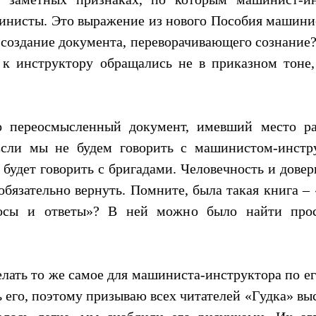
шинисты. Это выражение из нового Пособия машинис
создание документа, переворачивающего сознание?
 к инструктору обращались не в приказном тоне,
 пере­осмысленный документ, имевший место р
Если мы не будем говорить с машинистом-инстру
 будет говорить с брига­дами. Человечность и дове
обязательно вернуть. Помните, была такая книга 
росы и ответы»? В ней можно было найти про
лать то же самое для машиниста-инструктора по е
 его, поэтому призываю всех читателей «Гудка» вы