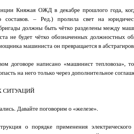
анции Княжая ОЖД в декабре прошлого года, ког
го составов. – Ред.) пролила свет на юридиче
 бригады должны быть чётко разделены между маш
та не будет чётко обозначенных должностных обя
мощника машиниста он превращается в абстрагирова
вом договоре написано «машинист тепловоза», то
опасть на него только через дополнительное соглаш
Х СИТУАЦИЙ
ались. Давайте поговорим о «железе».
трукция о порядке применения электрического