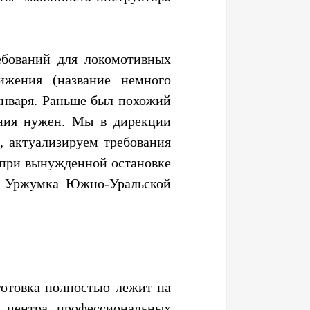
ебований для локомотивных
ижения (название немного
января. Раньше был похожий
ения нужен. Мы в дирекции
, актуализируем требования
д при вынужденной остановке
 – Уржумка Южно-Уральской
готовка полностью лежит на
 центра профессиональных