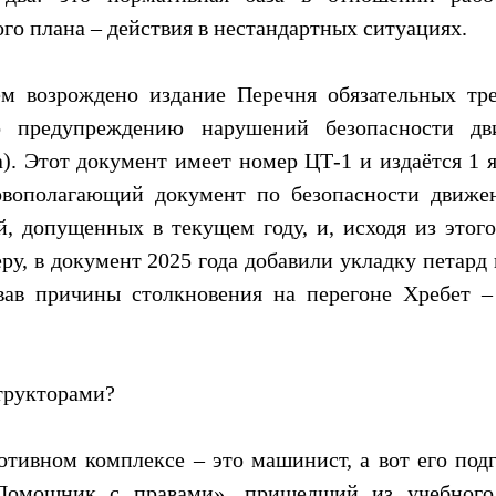
го плана – действия в нестандартных ситуациях.
м возрождено издание Перечня обязательных тр
 предупреждению нарушений безопасности дв
а). Этот документ имеет номер ЦТ-1 и издаётся 1 
новополагающий документ по безопасности движ
, допущенных в текущем году, и, исходя из этого
ру, в документ 2025 года добавили укладку петар
овав причины столкновения на перегоне Хребет
трукторами?
отивном комплексе – это машинист, а вот его под
«Помощник с правами», пришедший из учебного