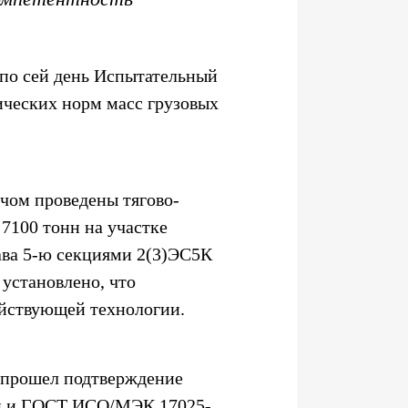
по сей день Испытательный
ических норм масс грузовых
чом проведены тягово-
7100 тонн на участке
ава 5-ю секциями 2(3)ЭС5К
 установлено, что
ействующей технологии.
 прошел подтверждение
ции и ГОСТ ИСО/МЭК 17025-