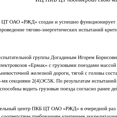
КБ ЦТ ОАО «РЖД» создан и успешно функционирует 
проведение тягово-энергетических испытаний крит
 испытательной группы Догадиным Игорем Борисови
лектровозов «Ермак» с грузовыми поездами массой 
невосточной железной дороги, тягой с головы сост
4-мя секциями 2(4)ЭС5К. По результатам испытаний
способны водить грузовые поезда согласно ранее д
ательный центр ПКБ ЦТ ОАО «РЖД» в очередной раз
в соответствие требованиям критериев аккредита