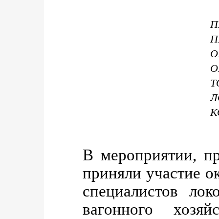
О
О
Л
К
В мероприятии, п
приняли участие о
специалистов лок
вагонного хоз