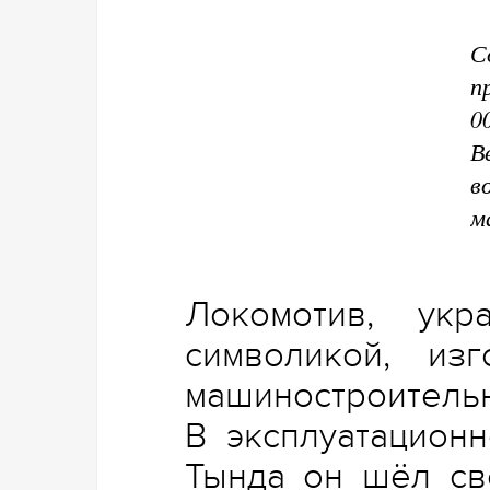
С
п
0
В
в
м
Локомотив, укр
символикой, из
машинострои
В эксплуатацион
Тында он шёл св