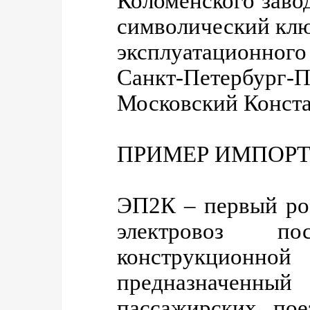
Коломенского заво
символический кл
эксплуатационно
Санкт-Петербург-П
Московский Конст
ПРИМЕР ИМПОР
ЭП2К – первый ро
электровоз п
конструкционной
предназначен
пассажирских пое