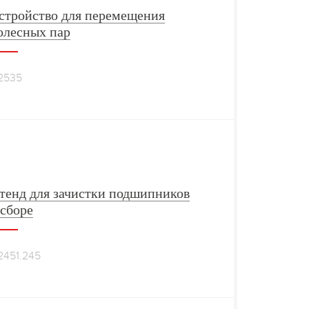
стройство для перемещения
олесных пар
2535
тенд для зачистки подшипников
 сборе
2451.245