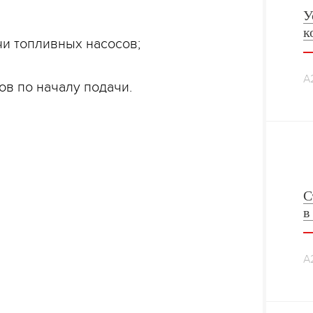
У
к
чи топливных насосов;
А
в по началу подачи.
С
в
А