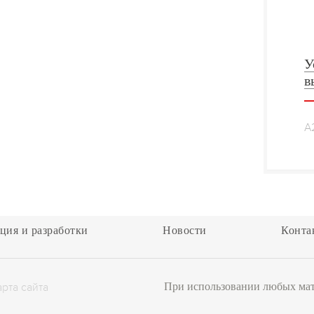
У
в
А
ция и разработки
Новости
Конта
арта сайта
При использовании любых мате