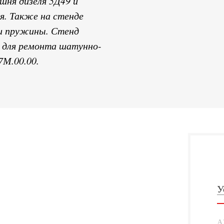
шня дизеля 5Д49 и
я. Также на стенде
ки пружины. Стенд
а для ремонта шатунно-
7М.00.00.
У
А