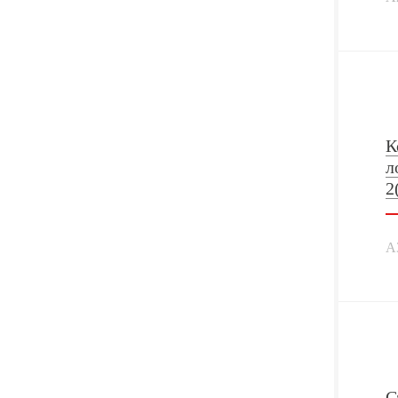
К
л
2
А
С