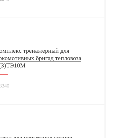
омплекс тренажерный для
окомотивных бригад тепловоза
(3)ТЭ10М
3340
тенд для испытания кранов