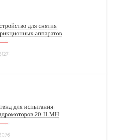
стройство для снятия
рикционных аппаратов
3127
тенд для испытания
идромоторов 20-II МН
3076