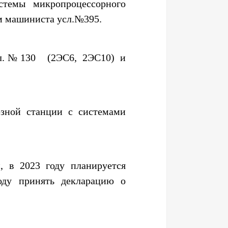
стемы микропроцессорного
м машиниста усл.№395.
усл.№130 (2ЭС6, 2ЭС10) и
зной станции с системами
, в 2023 году планируется
оду принять декларацию о